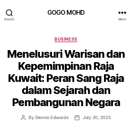
GOGO MOHD
Search
Menu
Categories
BUSINESS
Menelusuri Warisan dan
Kepemimpinan Raja
Kuwait: Peran Sang Raja
dalam Sejarah dan
Pembangunan Negara
By
Dennis Edwards
July 20, 2025
Post
Post
author
date